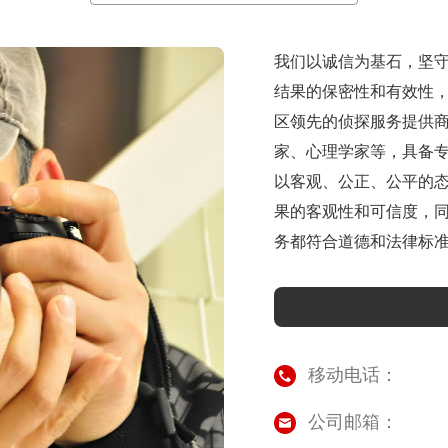
我们以诚信为基石，坚
结果的保密性和有效性
区领先的侦探服务提供
家、心理学家等，具备
以客观、公正、公平的
果的客观性和可信度，
务都符合道德和法律标
也进一步维护了良好声
化服务流程，提升团队能
移动电话：
公司邮箱：