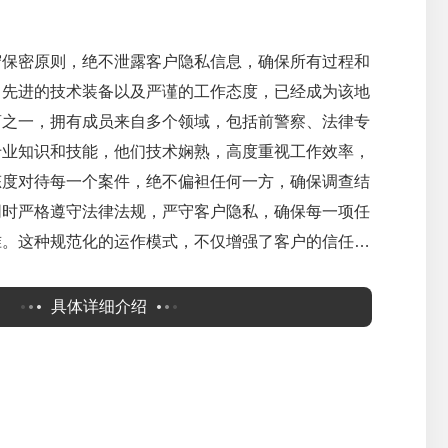
守保密原则，绝不泄露客户隐私信息，确保所有过程和
，先进的技术装备以及严谨的工作态度，已经成为该地
商之一，拥有成员来自多个领域，包括前警察、法律专
专业知识和技能，他们技术娴熟，高度重视工作效率，
态度对待每一个案件，绝不偏袒任何一方，确保调查结
同时严格遵守法律法规，严守客户隐私，确保每一项任
准。这种规范化的运作模式，不仅增强了客户的信任，
誉。今天，随着客户需求日益多样化，我们也在不断优
力，以更优质的服务满足市场需求。一...
具体详细介绍