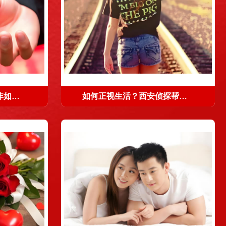
让婚姻舒服的状态，并非如胶似漆般的缠绵
如何正视生活？西安侦探帮你走出失败感情