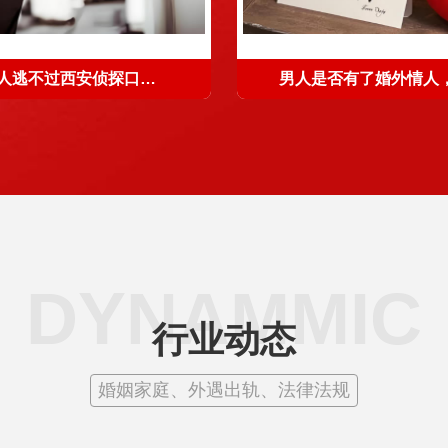
那个男人逃不过西安侦探口中的渣男定义
DYNAMMIC
行业动态
婚姻家庭、外遇出轨、法律法规